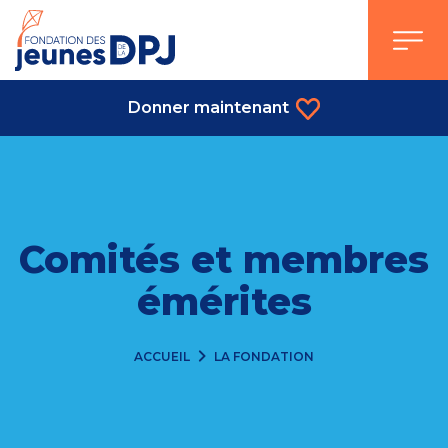
Skip
to
content
Donner maintenant
Comités et membres
émérites
ACCUEIL
LA FONDATION