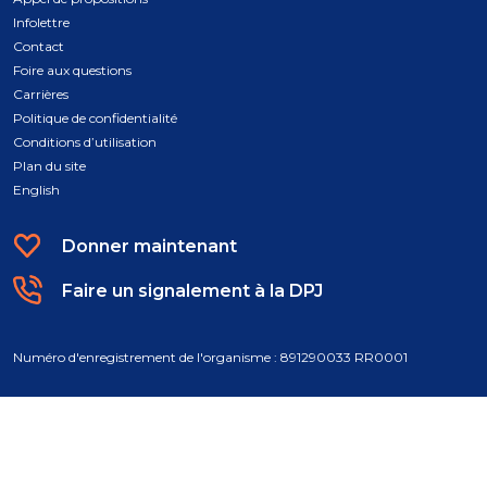
Infolettre
Contact
Foire aux questions
Carrières
Politique de confidentialité
Conditions d’utilisation
Plan du site
English
Donner maintenant
Faire un signalement à la DPJ
Numéro d'enregistrement de l'organisme : 891290033 RR0001
© 2026 Fondation des jeunes de la DPJ. Tous droits réservés. Une
conception par
Atypic
.