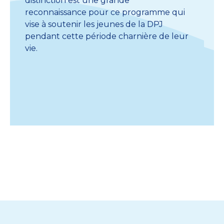
distinction est une grande
r
reconnaissance pour ce programme qui
0
vise à soutenir les jeunes de la DPJ
e
pendant cette période charnière de leur
Q
vie.