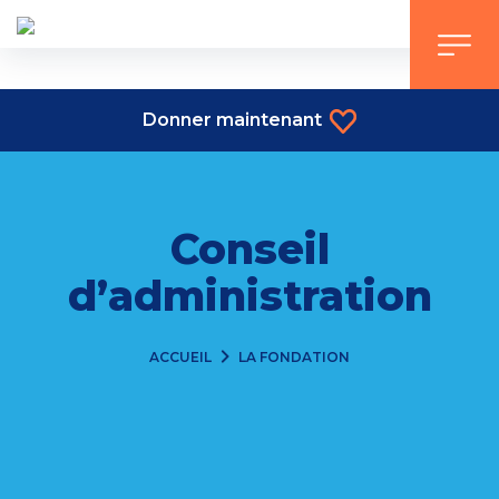
Skip
to
content
Donner maintenant
Conseil
d’administration
ACCUEIL
LA FONDATION