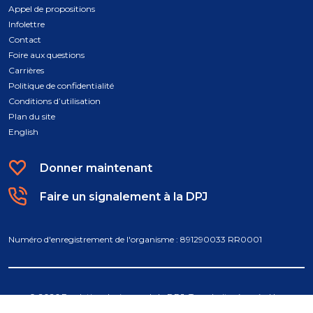
Appel de propositions
Infolettre
Contact
Foire aux questions
Carrières
Politique de confidentialité
Conditions d’utilisation
Plan du site
English
Donner maintenant
Faire un signalement à la DPJ
Numéro d'enregistrement de l'organisme : 891290033 RR0001
© 2026 Fondation des jeunes de la DPJ. Tous droits réservés. Une
conception par
Atypic
.